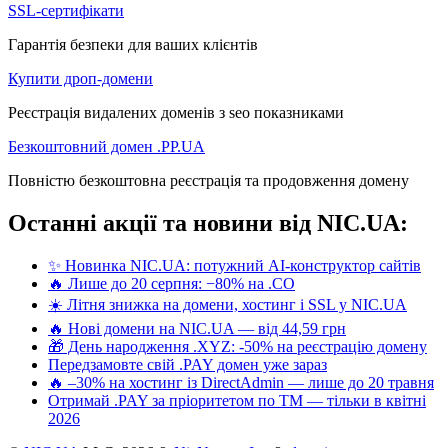
SSL-сертифікати
Гарантія безпеки для ваших клієнтів
Купити дроп-домени
Реєстрація видалених доменів з seo показниками
Безкоштовний домен .PP.UA
Повністю безкоштовна реєстрація та продовження домену
Останні акції та новини від NIC.UA:
✨ Новинка NIC.UA: потужний AI-конструктор сайтів
🔥 Лише до 20 серпня: −80% на .CO
☀️ Літня знижка на домени, хостинг і SSL у NIC.UA
🔥 Нові домени на NIC.UA — від 44,59 грн
🎁 День народження .XYZ: -50% на реєстрацію домену
Передзамовте свій .PAY домен уже зараз
🔥 –30% на хостинг із DirectAdmin — лише до 20 травня
Отримай .PAY за пріоритетом по ТМ — тільки в квітні
2026